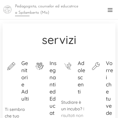
Pedagogista, counselor ed educatrice
a Spilamberto (Mo)
servizi
Ge
Ins
Ad
Vo
nit
eg
ole
rre
ori
na
sc
i
e
nti
en
ch
Ad
ed
ti
e
ulti
Ed
tu
Studiare è
uc
ve
un incubo?
I
Ti sembra
at
de
risultati non
che tuo