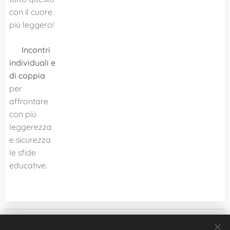
con il cuore
più leggero!
🌱
Incontri
individuali e
di coppia
per
affrontare
con più
leggerezza
e sicurezza
le sfide
educative.
© 2021 CartaStorie studio di Consulenze Educative