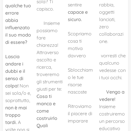
sola? Ti
sentire
rabbia,
qualche tuo
capisco.
capace e
oggetti
errore
sicuro.
lanciati,
abbia
✨ Insieme
zero
influenzato
possiamo
Scopriamo
collaborazi
il suo modo
fare
cosa ti
one.
di essere?
chiarezza!
motiva
Attraverso
davvero
vorresti che
Lascia
ascolto e
qualcuno
andare i
ricerca,
Sblocchiam
vedesse con
dubbi e il
troveremo
o le tue
i tuoi occhi.
senso di
gli strumenti
risorse
colpa!
Non
giusti per te:
nascoste
👀
Vengo a
sei sola/o e,
Cosa ti
vedere!
soprattutto,
manca e
Ritroviamo
Insieme
non è mai
come
il piacere di
costruiremo
troppo
costruirlo
imparare
un percorso
tardi.
A
Quali
educativo
volte non si