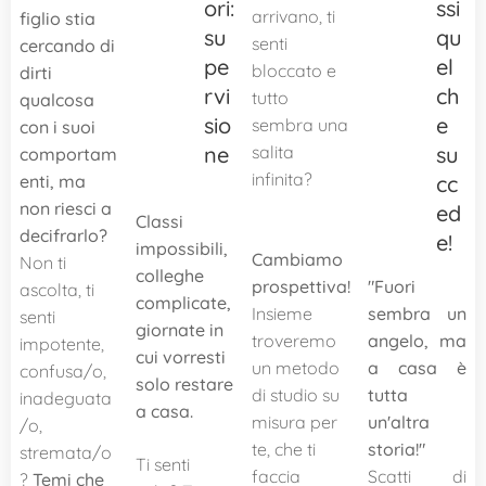
ori:
ssi
arrivano, ti
figlio stia
su
qu
senti
cercando di
pe
el
bloccato e
dirti
rvi
ch
tutto
qualcosa
sio
e
sembra una
con i suoi
ne
salita
su
comportam
infinita?
enti, ma
cc
non riesci a
ed
Classi
💡
decifrarlo?
e!
impossibili,
Cambiamo
Non ti
colleghe
prospettiva!
"Fuori
ascolta, ti
complicate,
Insieme
sembra un
senti
giornate in
troveremo
angelo, ma
impotente,
cui vorresti
un metodo
a casa è
confusa/o,
solo restare
di studio su
tutta
inadeguata
a casa.
misura per
un'altra
/o,
te, che ti
storia!"
stremata/o
Ti senti
faccia
Scatti di
?
Temi che