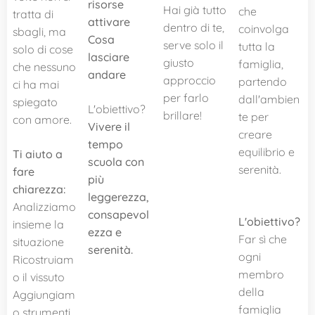
risorse
Hai già tutto
che
tratta di
attivare
dentro di te,
coinvolga
sbagli, ma
Cosa
serve solo il
tutta la
solo di cose
lasciare
giusto
famiglia,
che nessuno
andare
approccio
partendo
ci ha mai
per farlo
dall'ambien
spiegato
L'obiettivo?
brillare! ✨
te per
con amore.
Vivere il
creare
tempo
equilibrio e
Ti aiuto a
scuola con
serenità.
fare
più
chiarezza:
leggerezza,
🏡
Analizziamo
consapevol
L'obiettivo?
insieme la
ezza e
Far sì che
situazione
serenità.
💛
ogni
Ricostruiam
membro
o il vissuto
della
Aggiungiam
famiglia
o strumenti