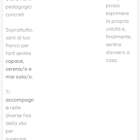
possa
pedagogici
esprimere
concreti
la propria
unicità e,
Soprattutto,
finalmente,
sarò al tuo
sentirsi
fianco per
davvero a
farti sentire
casa. 💛
capace,
serena/o e
mai sola/o.
Ti
accompagn
o
nelle
diverse fasi
della vita
per
superare