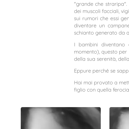
"grande che straripa".
dei muscoli facciali, vi
sui rumori che essi g
diventare un campanel
schianto generato da al
I bambini diventano 
momento), questo per sal
della sua serenità, dell
Eppure perché se sappi
Hai mai provato a mett
figlio con quella feroci