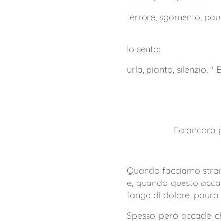
terrore, sgomento, paur
Io sento:
urla, pianto, silenzio, 
Fa ancora pi
Quando facciamo strarip
e, quando questo accad
fango di dolore, paura 
Spesso però accade ch