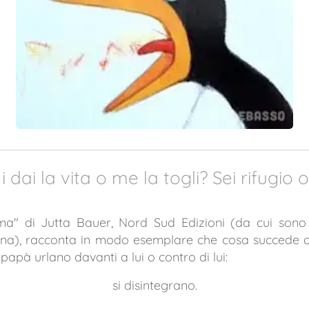
 dai la vita o me la togli? Sei rifugio 
ma" di Jutta Bauer, Nord Sud Edizioni (da cui sono 
gina), racconta in modo esemplare che cosa succed
apà urlano davanti a lui o contro di lui:
si disintegrano.