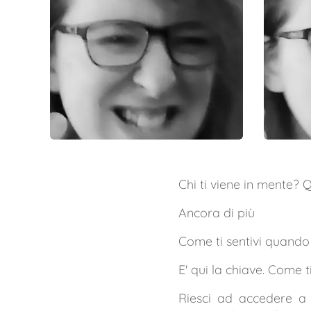
Chi ti viene in mente? 
Ancora di più
Come ti sentivi quando 
E' qui la chiave. Come t
Riesci ad accedere a 