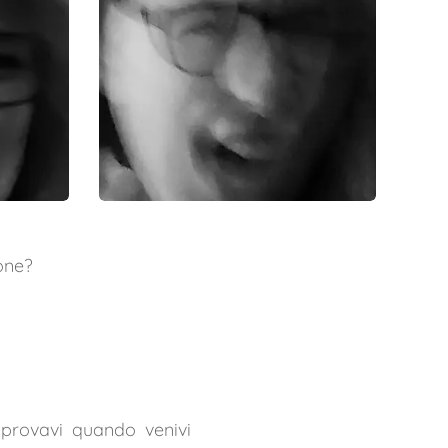
ione?
 provavi quando venivi