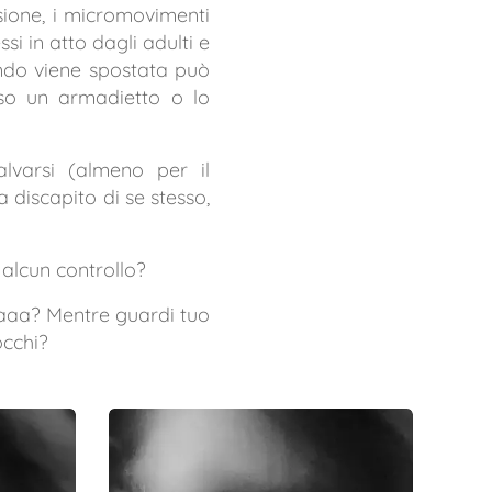
sione, i micromovimenti
si in atto dagli adulti e
ndo viene spostata può
uso un armadietto o lo
lvarsi (almeno per il
a discapito di se stesso,
 alcun controllo?
taaa? Mentre guardi tuo
occhi?