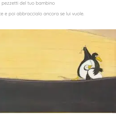
 i pezzetti del tuo bambino
ace e poi abbraccialo ancora se lui vuole.