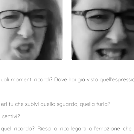
Quali momenti ricordi? Dove hai già visto quell'espress
eri tu che subivi quello sguardo, quella furia?
i sentivi?
quel ricordo? Riesci a ricollegarti all'emozione che