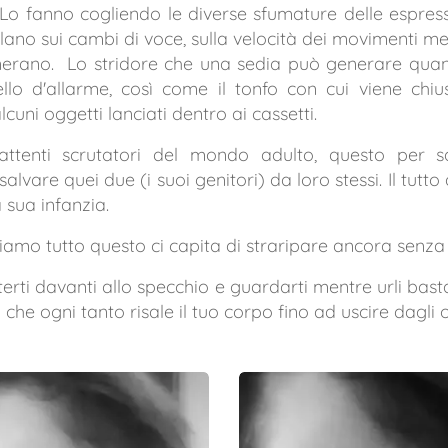
 Lo fanno cogliendo le diverse sfumature delle espres
gilano sui cambi di voce, sulla velocità dei movimenti mes
enerano. Lo stridore che una sedia può generare qua
lo d'allarme, così come il tonfo con cui viene chi
cuni oggetti lanciati dentro ai cassetti.
attenti scrutatori del mondo adulto, questo per sa
vare quei due (i suoi genitori) da loro stessi. Il tutto 
a sua infanzia.
amo tutto questo ci capita di straripare ancora senza
erti davanti allo specchio e guardarti mentre urli bas
a che ogni tanto risale il tuo corpo fino ad uscire dagli 